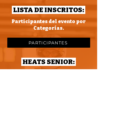
LISTA DE INSCRITOS:
Participantes del evento por
Categorías.
PARTICIPANTES
HEATS SENIOR:
Lista de los 3 primeros Heats
de Senior, Dorsal , Karts y
Grupos:
SENIOR
HEATS JUNIORS:
Lista de los 3 primeros Heats